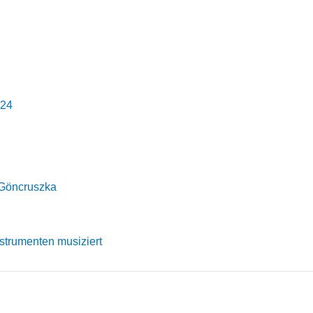
024
 Göncruszka
strumenten musiziert