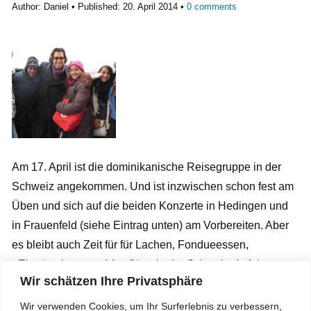
Author:
Daniel
Published:
20. April 2014
0
comments
Am 17. April ist die dominikanische Reisegruppe in der
Schweiz angekommen. Und ist inzwischen schon fest am
Üben und sich auf die beiden Konzerte in Hedingen und
in Frauenfeld (siehe Eintrag unten) am Vorbereiten. Aber
es bleibt auch Zeit für für Lachen, Fondueessen,
«Eiertütschen» und Ausflüge in der Schweiz. Auf dem
Wir schätzen Ihre Privatsphäre
Foto ist die Reisegruppe auf dem Grossmünsterturm
Zürich zu sehen – nach 187 Treppenstufen noch immer fit
Wir verwenden Cookies, um Ihr Surferlebnis zu verbessern,