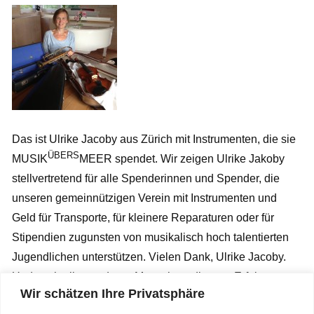
Das ist Ulrike Jacoby aus Zürich mit Instrumenten, die sie
ÜBERS
MUSIK
MEER spendet. Wir zeigen Ulrike Jakoby
stellvertretend für alle Spenderinnen und Spender, die
unseren gemeinnützigen Verein mit Instrumenten und
Geld für Transporte, für kleinere Reparaturen oder für
Stipendien zugunsten von musikalisch hoch talentierten
Jugendlichen unterstützen. Vielen Dank, Ulrike Jacoby.
Und auch allen anderen Menschen, die zum Erfolg von
Wir schätzen Ihre Privatsphäre
ÜBERS
MUSIK
MEER beitragen – und damit Kindern und