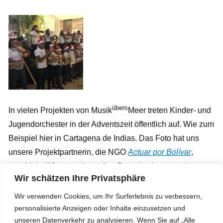
übers
In vielen Projekten von Musik
Meer treten Kinder- und
Jugendorchester in der Adventszeit öffentlich auf. Wie zum
Beispiel hier in Cartagena de Indias. Das Foto hat uns
unsere Projektpartnerin, die NGO
Actuar por Bolívar
,
geschickt. Wir wünschen allen Besucherinnen und
Wir schätzen Ihre Privatsphäre
Besucher unserer Webseite helle, glückliche
Weihnachtstage und einen zuversichtlichen Übergang ins
Wir verwenden Cookies, um Ihr Surferlebnis zu verbessern,
2019.
personalisierte Anzeigen oder Inhalte einzusetzen und
unseren Datenverkehr zu analysieren. Wenn Sie auf „Alle