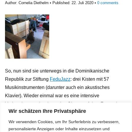
Author:
Cornelia Diethelm
Published:
22. Juli 2020
0
comments
So, nun sind sie unterwegs in die Dominikanische
Republik zur Stiftung
FeduJazz
: drei Kisten mit 57
Musikinstrumenten (darunter auch ein akustisches
Klavier). Wieder einmal war es eine intensive
Vorbereitungszeit, wie es das Chaos auf dem Foto zeigt….
Wir schätzen Ihre Privatsphäre
Zum Glück gab es immer wieder jemanden, der geholfen
hat, ein Problem zu lösen und/oder tatkräftig anzupacken.
Wir verwenden Cookies, um Ihr Surferlebnis zu verbessern,
Weitere Fotos gibt es auf
Facebook
.
personalisierte Anzeigen oder Inhalte einzusetzen und