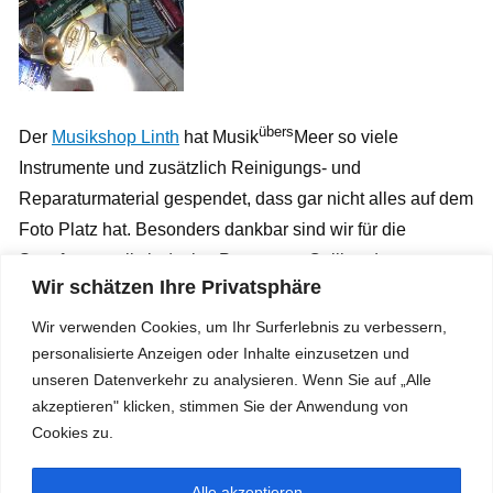
übers
Der
Musikshop Linth
hat Musik
Meer so viele
Instrumente und zusätzlich Reinigungs- und
Reparaturmaterial gespendet, dass gar nicht alles auf dem
Foto Platz hat. Besonders dankbar sind wir für die
Saxofone, weil sie (nebst Posaunen, Celli und
Wir schätzen Ihre Privatsphäre
Kontrabässen) zu den am dringendsten benötigten
übers
Instrumenten gehören. Musik
Meer wird im September
Wir verwenden Cookies, um Ihr Surferlebnis zu verbessern,
rund achtzig Instrumente nach Kolumbien schicken.
personalisierte Anzeigen oder Inhalte einzusetzen und
unseren Datenverkehr zu analysieren. Wenn Sie auf „Alle
akzeptieren" klicken, stimmen Sie der Anwendung von
Cookies zu.
QR – Spendenkonto
übers
Alle akzeptieren