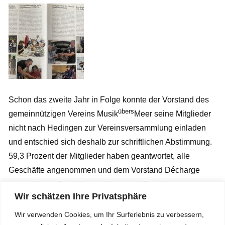
Schon das zweite Jahr in Folge konnte der Vorstand des
übers
gemeinnützigen Vereins Musik
Meer seine Mitglieder
nicht nach Hedingen zur Vereinsversammlung einladen
und entschied sich deshalb zur schriftlichen Abstimmung.
59,3 Prozent der Mitglieder haben geantwortet, alle
Geschäfte angenommen und dem Vorstand Décharge
erteilt. Vielen Dank für das Vertrauen! Der abgenommene
Wir schätzen Ihre Privatsphäre
Jahresbericht 2020
und
Jahresrechnung 2020 inkl. Budget
2021
sind nun online einsehbar (jeweils etwas
Wir verwenden Cookies, um Ihr Surferlebnis zu verbessern,