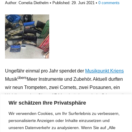
Author:
Cornelia Diethelm
Published:
29. Juni 2021
0
comments
Ungefähr einmal pro Jahr spendet der
Musikpunkt Kriens
übers
Musik
Meer Instrumente und Zubehör. Aktuell durften
wir neun Trompeten, zwei Cornets, zwei Posaunen, ein
Waldhorn, eine Oboe, 17 Mundstücke und ein Stimmgerät
Wir schätzen Ihre Privatsphäre
entgegennehmen. Alles Material ist nun registriert und in
Hedingen bis zum nächsten Instrumententransport übers
Wir verwenden Cookies, um Ihr Surferlebnis zu verbessern,
Meer (voraussichtlich im September) zwischengelagert.
personalisierte Anzeigen oder Inhalte einzusetzen und
unseren Datenverkehr zu analysieren. Wenn Sie auf „Alle