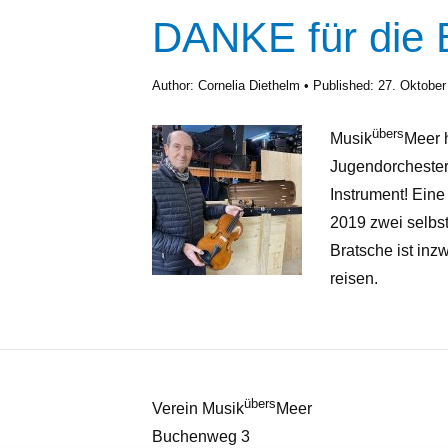
DANKE für die 
Author:
Cornelia Diethelm
Published:
27. Oktober
übers
Musik
Meer h
Jugendorchestern
Instrument! Ein
2019 zwei selbs
Bratsche ist inz
reisen.
übers
Verein Musik
Meer
Buchenweg 3