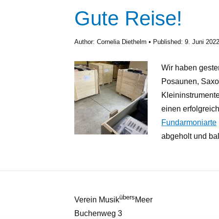
Gute Reise!
Author:
Cornelia Diethelm
Published:
9. Juni 202
Wir haben gester
Posaunen, Saxof
Kleininstrumente
einen erfolgreic
Fundarmoniarte
abgeholt und bal
übers
Verein Musik
Meer
Buchenweg 3