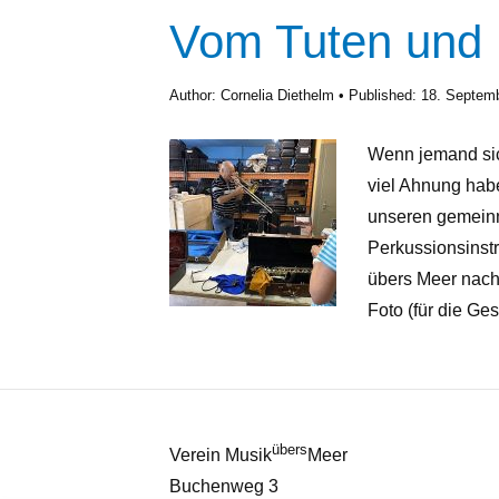
Vom Tuten und 
Author:
Cornelia Diethelm
Published:
18. Septem
Wenn jemand sich
viel Ahnung hab
unseren gemeinn
Perkussionsinstr
übers Meer nach
Foto (für die Ges
übers
Verein Musik
Meer
Buchenweg 3