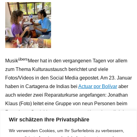
übers
Musik
Meer hat in den vergangenen Tagen vor allem
zum Thema Kulturaustausch berichtet und viele
Fotos/Videos in den Social Media gepostet. Am 23. Januar
haben in Cartagena de Indias bei
Actuar por Bolívar
aber
auch wieder zwei Reparaturkurse angefangen: Jonathan
Klaus (Foto) leitet eine Gruppe von neun Personen beim
Reparieren Streichinstrumenten an, während parallel dazu
Wir schätzen Ihre Privatsphäre
Robin Kirchhofer und sein Assistent Dubán Silgado
zusammen mit zehn jungen Frauen und Männern
Wir verwenden Cookies, um Ihr Surferlebnis zu verbessern,