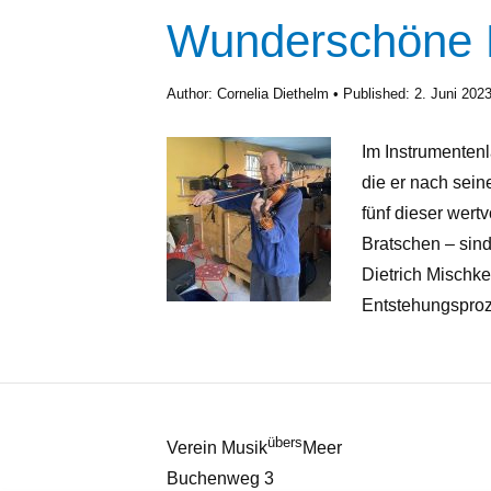
Wunderschöne B
Author:
Cornelia Diethelm
Published:
2. Juni 202
Im Instrumenten
die er nach sei
fünf dieser wert
Bratschen – sin
Dietrich Mischke
Entstehungsproze
übers
Verein Musik
Meer
Buchenweg 3