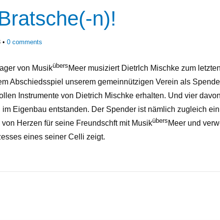
ratsche(-n)!
3
0
comments
übers
lager von Musik
Meer musiziert Dietrlch Mischke zum letzten
nem Abschiedsspiel unserem gemeinnützigen Verein als Spende ü
vollen Instrumente von Dietrich Mischke erhalten. Und vier dav
d im Eigenbau entstanden. Der Spender ist nämlich zugleich e
übers
 von Herzen für seine Freundschft mit Musik
Meer und verw
sses eines seiner Celli zeigt.