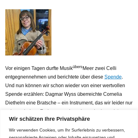
übers
Vor einigen Tagen durfte Musik
Meer zwei Celli
entgegnennehmen und berichtete über diese
Spende
.
Und nun können wir schon wieder von einer wertvollen
Spende erzählen: Dagmar Wyss überreichte Cornelia
Diethelm eine Bratsche – ein Instrument, das wir leider nur
selten erhalten. Zudem spendete sie auch eine schöne
Wir schätzen Ihre Privatsphäre
Geige und einen zusätzlichen Bratschenkoffer. Wir – und
damit auch unsere Partnerschafts-Organisationen – sind
Wir verwenden Cookies, um Ihr Surferlebnis zu verbessern,
äusserst dankbar und glücklich.
personalisierte Anzeigen oder Inhalte einzusetzen und