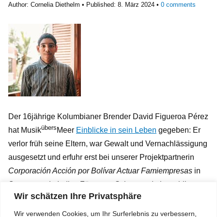
Author:
Cornelia Diethelm
Published:
8. März 2024
0
comments
Der 16jährige Kolumbianer Brender
David Figueroa Pérez
übers
hat Musik
Meer
Einblicke in sein Leben
gegeben: Er
verlor früh seine Eltern, war Gewalt und Vernachlässigung
ausgesetzt und erfuhr erst bei unserer Projektpartnerin
Corporación Acción por Bolívar Actuar Famiempresas
in
Cartagena de Indias Fürsorge, Schutz und ein stabiles
Wir schätzen Ihre Privatsphäre
Umfeld. Die Musik wurde ein Wendepunkt in seinem
Leben. Das betonte er übrigens schon 2016, als
Actuar
Wir verwenden Cookies, um Ihr Surferlebnis zu verbessern,