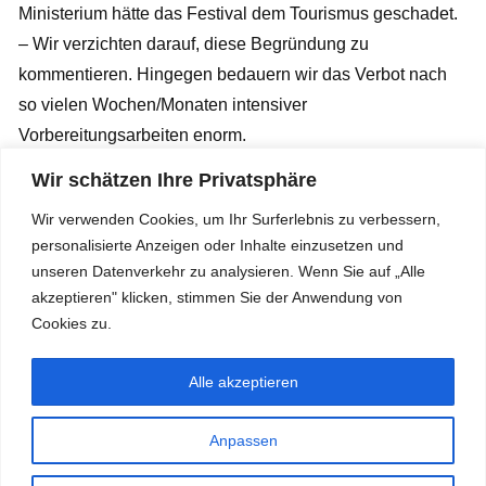
Ministerium hätte das Festival dem Tourismus geschadet.
– Wir verzichten darauf, diese Begründung zu
kommentieren. Hingegen bedauern wir das Verbot nach
so vielen Wochen/Monaten intensiver
Vorbereitungsarbeiten enorm.
Wir schätzen Ihre Privatsphäre
Wir verwenden Cookies, um Ihr Surferlebnis zu verbessern,
Comments on this entry are closed.
personalisierte Anzeigen oder Inhalte einzusetzen und
unseren Datenverkehr zu analysieren. Wenn Sie auf „Alle
akzeptieren" klicken, stimmen Sie der Anwendung von
Cookies zu.
QR – Spendenkonto
übers
Alle akzeptieren
Verein Musik
Meer
Buchenweg 3
Anpassen
8908 Hedingen
079 761 02 52