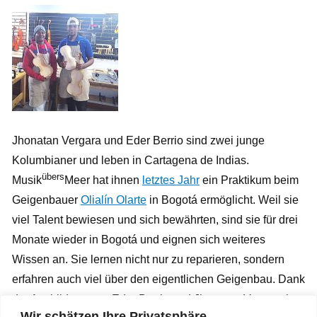
Jhonatan Vergara und Eder Berrio sind zwei junge
Kolumbianer und leben in Cartagena de Indias.
übers
Musik
Meer hat ihnen
letztes Jahr
ein Praktikum beim
Geigenbauer
Olialín Olarte
in Bogotá ermöglicht. Weil sie
viel Talent bewiesen und sich bewährten, sind sie für drei
Monate wieder in Bogotá und eignen sich weiteres
Wissen an. Sie lernen nicht nur zu reparieren, sondern
erfahren auch viel über den eigentlichen Geigenbau. Dank
der Ausbildung von Eder Berrio und Jhonatan Vergara ist
Wir schätzen Ihre Privatsphäre