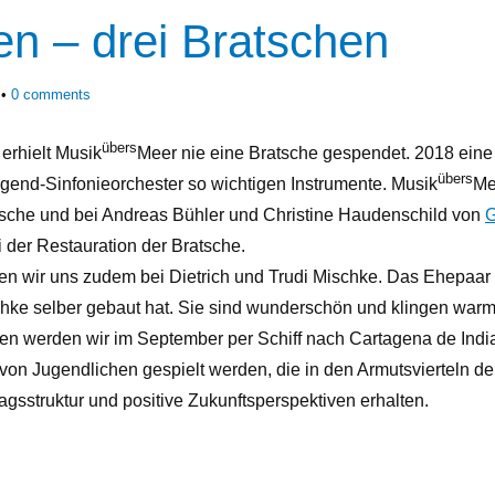
n – drei Bratschen
0
comments
übers
erhielt Musik
Meer nie eine Bratsche gespendet. 2018 eine 
übers
Jugend-Sinfonieorchester so wichtigen Instrumente. Musik
Me
atsche und bei Andreas Bühler und Christine Haudenschild von
G
i der Restauration der Bratsche.
en wir uns zudem bei Dietrich und Trudi Mischke. Das Ehepaar
chke selber gebaut hat. Sie sind wunderschön und klingen warm 
hen werden wir im September per Schiff nach Cartagena de Indi
 von Jugendlichen gespielt werden, die in den Armutsvierteln d
tagsstruktur und positive Zukunftsperspektiven erhalten.